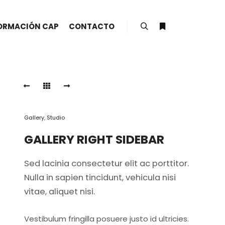
ORMACIÓN CAP
CONTACTO
Buscar
Más información
Gallery
,
Studio
GALLERY RIGHT SIDEBAR
Sed lacinia consectetur elit ac porttitor.
Nulla in sapien tincidunt, vehicula nisi
vitae, aliquet nisi.
Vestibulum fringilla posuere justo id ultricies.