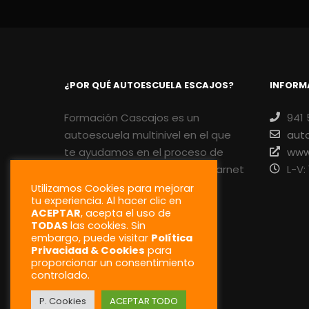
¿POR QUÉ AUTOESCUELA ESCAJOS?
INFORM
Formación Cascajos es un
941 
autoescuela multinivel en el que
aut
te ayudamos en el proceso de
www
aprendizaje para sacarte el carnet
L-V:
que necesites.
Utilizamos Cookies para mejorar
tu experiencia. Al hacer clic en
ACEPTAR
, acepta el uso de
Servicio profesional, precios
TODAS
las cookies. Sin
competitivos y metodología
embargo, puede visitar
Política
adaptada al alumnado.
Privacidad & Cookies
para
proporcionar un consentimiento
controlado.
P. Cookies
ACEPTAR TODO