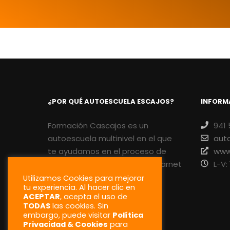
¿POR QUÉ AUTOESCUELA ESCAJOS?
INFORM
Formación Cascajos es un
941 
autoescuela multinivel en el que
aut
te ayudamos en el proceso de
www
aprendizaje para sacarte el carnet
L-V:
que necesites.
Utilizamos Cookies para mejorar
tu experiencia. Al hacer clic en
ACEPTAR
, acepta el uso de
Servicio profesional, precios
TODAS
las cookies. Sin
competitivos y metodología
embargo, puede visitar
Política
adaptada al alumnado.
Privacidad & Cookies
para