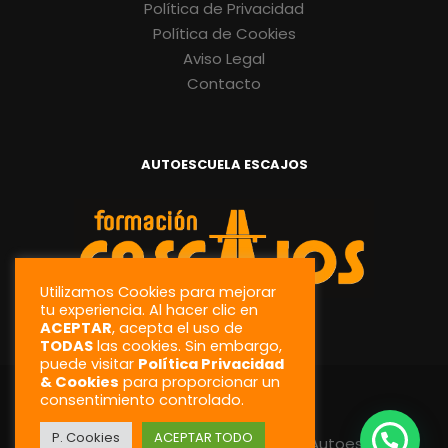
Política de Privacidad
Política de Cookies
Aviso Legal
Contacto
AUTOESCUELA ESCAJOS
Utilizamos Cookies para mejorar
tu experiencia. Al hacer clic en
ACEPTAR
, acepta el uso de
TODAS
las cookies. Sin embargo,
puede visitar
Política Privacidad
& Cookies
para proporcionar un
consentimiento controlado.
P. Cookies
ACEPTAR TODO
Todos Los Derechos Reservados @ Autoescuela