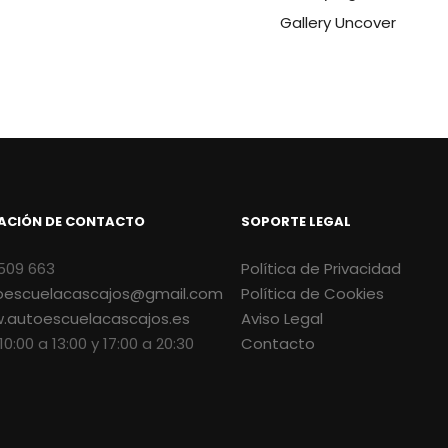
Gallery Uncover
ACIÓN DE CONTACTO
SOPORTE LEGAL
509 663
Política de Privacidad
oescuelacascajos@gmail.com
Política de Cookies
.autoescuelacascajos.es
Aviso Legal
 10:00 a 13:00 y 17:00 a 20:30
Contacto