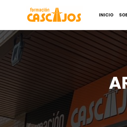
INICIO
SO
A