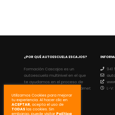
¿POR QUÉ AUTOESCUELA ESCAJOS?
INFORM
Formación Cascajos es un
941 
autoescuela multinivel en el que
aut
te ayudamos en el proceso de
www
aprendizaje para sacarte el carnet
L-V:
que necesites.
Utilizamos Cookies para mejorar
tu experiencia. Al hacer clic en
ACEPTAR
, acepta el uso de
Servicio profesional, precios
TODAS
las cookies. Sin
competitivos y metodología
embargo, puede visitar
Política